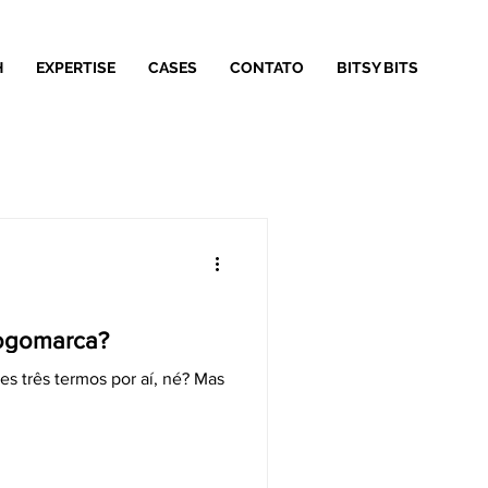
H
EXPERTISE
CASES
CONTATO
BITSY BITS
Logomarca?
es três termos por aí, né? Mas